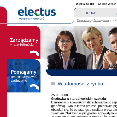
Wersja polska
English version
Mapa strony
«
Strona główna
» rynek
Wiadomości z rynku
25-08-2008
Głodówka w starachowickim szpitalu
Dziesięciu pracowników starachowickiego szpit
głodówką. Była to forma protestu przeciwko pr
obawiali się, że po przejęciu szpitala przez a
zwolnień. "Tak było w przypadku sprywatyzow