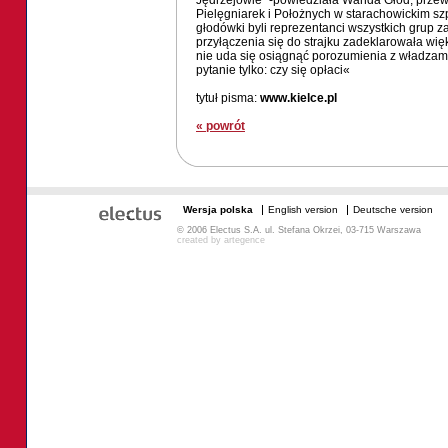
Jędrzejowie" -powiedziała Wanda Głód, prz
Pielęgniarek i Położnych w starachowickim szp
głodówki byli reprezentanci wszystkich grup 
przyłączenia się do strajku zadeklarowała wię
nie uda się osiągnąć porozumienia z władzami
pytanie tylko: czy się opłaci«
tytuł pisma:
www.kielce.pl
« powrót
Wersja polska
English version
Deutsche version
© 2006 Electus S.A. ul. Stefana Okrzei, 03-715 Warszawa
created by
artegence