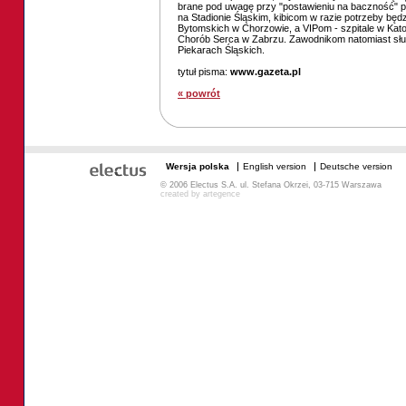
brane pod uwagę przy "postawieniu na baczność" 
na Stadionie Śląskim, kibicom w razie potrzeby będzi
Bytomskich w Chorzowie, a VIP­om ­- szpitale w Ka
Chorób Serca w Zabrzu. Zawodnikom natomiast sł
Piekarach Śląskich.
tytuł pisma:
www.gazeta.pl
« powrót
Wersja polska
English version
Deutsche version
© 2006 Electus S.A. ul. Stefana Okrzei, 03-715 Warszawa
created by
artegence