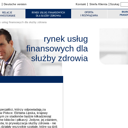
Deutsche version
Kontakt
Strefa Klienta
Szukaj:
 usług finansowych dla służby zdrowia
rynek usług
finansowych dla
służby zdrowia
specjaliści, którzy odpowiadają za
w Polsce. Elżbieta Lipska, krajowy
ym ze stadionów będzie kilkadziesiąt
kibiców i piłkarzy. Jedyne, jej zdaniem,
w, to prywatyzacja służby zdrowia - nie
ziałały wszystkie szpitale, które są dziś