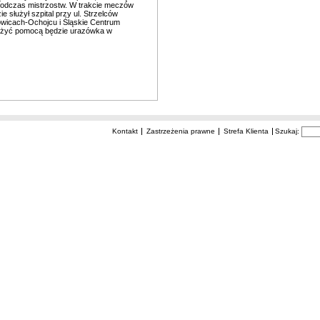
podczas mistrzostw. W trakcie meczów
e służył szpital przy ul. Strzelców
towicach-Ochojcu i Śląskie Centrum
użyć pomocą będzie urazówka w
Kontakt
Zastrzeżenia prawne
Strefa Klienta
Szukaj: