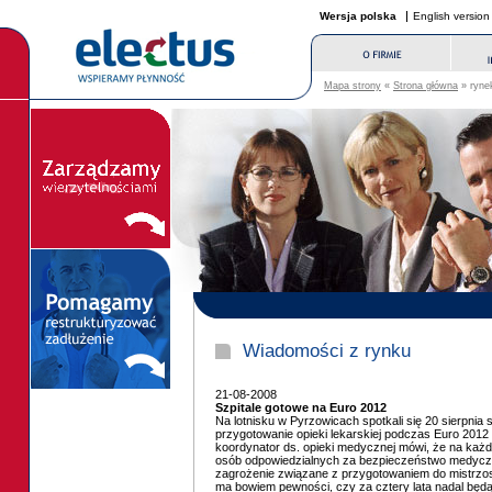
Wersja polska
English version
Mapa strony
«
Strona główna
» rynek
Wiadomości z rynku
21-08-2008
Szpitale gotowe na Euro 2012
Na lotnisku w Pyrzowicach spotkali się 20 sierpnia 
przygotowanie opieki lekarskiej podczas Euro 2012 
koordynator ds. opieki medycznej mówi, że na każd
osób odpowiedzialnych za bezpieczeństwo medyczne 
zagrożenie związane z przygotowaniem do mistrzost
ma bowiem pewności, czy za cztery lata nadal będą d